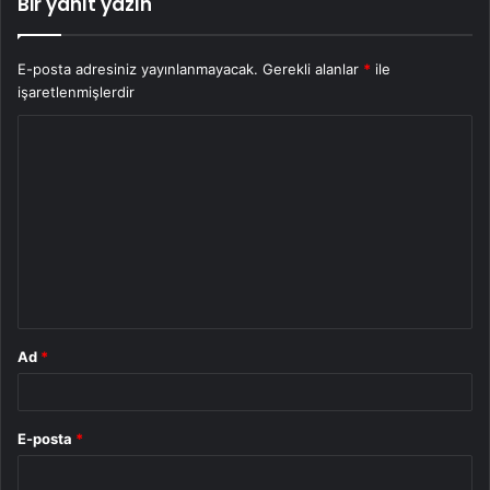
Bir yanıt yazın
E-posta adresiniz yayınlanmayacak.
Gerekli alanlar
*
ile
işaretlenmişlerdir
Y
o
r
u
m
*
Ad
*
E-posta
*