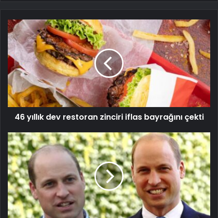
46 yıllık dev restoran zinciri iflas bayrağını çekti