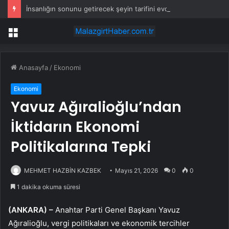
İnsanlığın sonunu getirecek şeyin tarifini evde yapsınlar diye verdi
Menü
Anasayfa
/
Ekonomi
Ekonomi
Yavuz Ağıralioğlu’ndan
İktidarın Ekonomi
Politikalarına Tepki
MEHMET HAZBİN KAZBEK
Mayıs 21, 2026
0
0
1 dakika okuma süresi
(ANKARA) –
Anahtar Parti Genel Başkanı Yavuz
Ağıralioğlu, vergi politikaları ve ekonomik tercihler